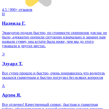
4.5 / 900+ отзывов
Н
Надежда Г.
Эвакуатор подали быстро, по стоимости сюрпризов для нас не
было, адекватно оценили ситуацию изначально и заранее нам
назвали сумму, она кстати была ниже, чем мы до этого
узнавали в других местах.
Э
Эдуард Т.
Все супер прошло и быстро, очень понравилось что водитель
оказался грамотным и быстро погрузил без всяких вопросов
А
Артем Я.
Все отлично! Качественный сервис, быстрая и грамотная
работа, обслуживанием в данной компании остался доволен,