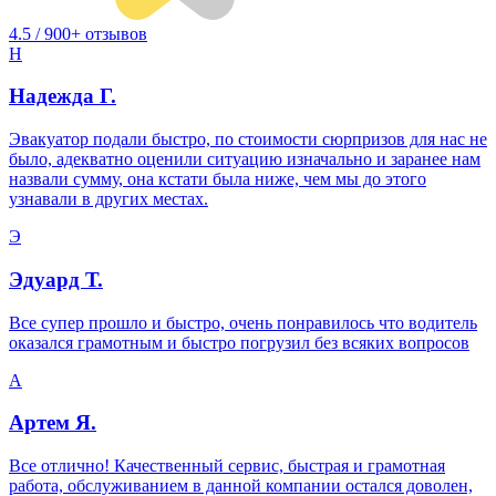
4.5 / 900+ отзывов
Н
Надежда Г.
Эвакуатор подали быстро, по стоимости сюрпризов для нас не
было, адекватно оценили ситуацию изначально и заранее нам
назвали сумму, она кстати была ниже, чем мы до этого
узнавали в других местах.
Э
Эдуард Т.
Все супер прошло и быстро, очень понравилось что водитель
оказался грамотным и быстро погрузил без всяких вопросов
А
Артем Я.
Все отлично! Качественный сервис, быстрая и грамотная
работа, обслуживанием в данной компании остался доволен,